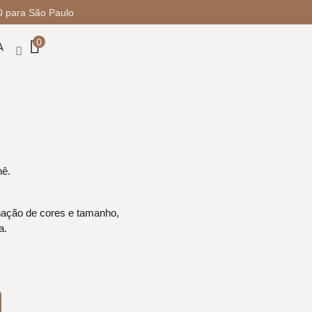
50 para São Paulo
0
A
hê.
nação de cores e tamanho,
a.