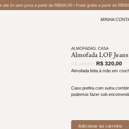
até 2x sem juros a partir de R$650,00 • Frete grátis a partir de R$9
MINHA CONT
ALMOFADAS
,
CASA
Almofada LOF Jeans
R$
320,00
R$
480,00
Almofada feita à mão em croc
Caso prefira com outra combi
podemos fazer sob encomend
Adicionar ao carrinho