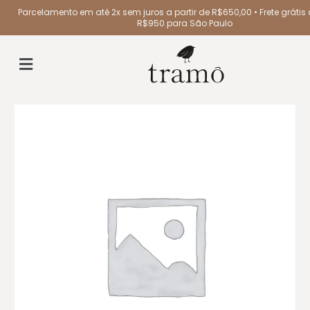
Parcelamento em até 2x sem juros a partir de R$650,00 • Frete grátis a
R$950 para São Paulo