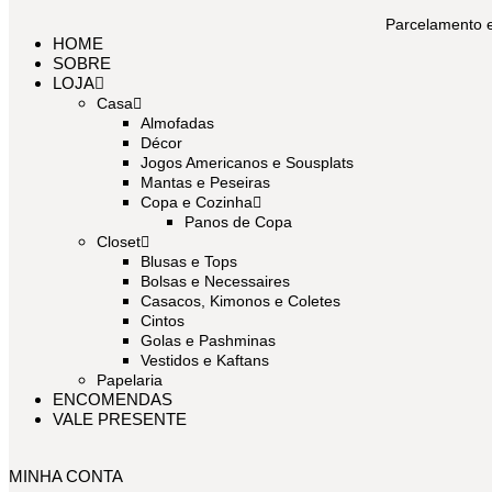
Parcelamento e
HOME
SOBRE
LOJA
Casa
Almofadas
Décor
Oficina Tramô
Jogos Americanos e Sousplats
Mantas e Peseiras
Copa e Cozinha
Panos de Copa
Closet
Blusas e Tops
Bolsas e Necessaires
CASA
,
COPA E COZINHA
,
PANOS DE COPA
Pano de Copa Porquinho
Casacos, Kimonos e Coletes
Cintos
Golas e Pashminas
R$
50,00
R$
65,00
O preço original era: R$ 65,00.
O preço atual é
Vestidos e Kaftans
Papelaria
Pano de copa em tecido de algodão com acabamento feito à mão 
ENCOMENDAS
VALE PRESENTE
MINHA CONTA
Tamanho do tecido aberto: 45cm x 75cm